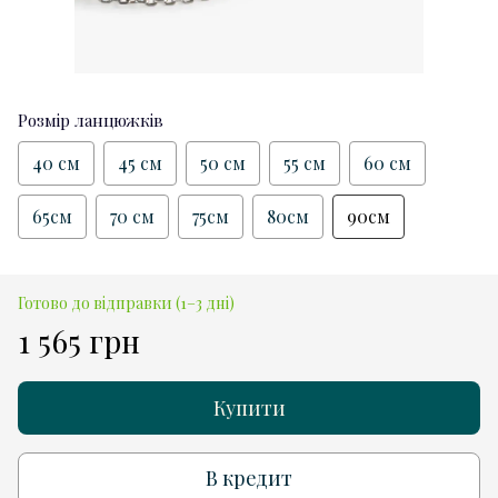
Розмір ланцюжків
40 см
45 см
50 см
55 см
60 см
65см
70 см
75см
80см
90см
Готово до відправки (1–3 дні)
1 565 грн
Купити
В кредит