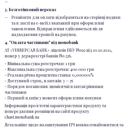
3. Безготівковий переказ
Реквізити для оплати відобразяться на сторінці подяки
та в листі на е-мейл вказаний при оформленні
замовлення. Відправлення здійснюється після
надходження грошей на рахунок.
4. "Оплата частинами" від monobank
АТ «УНІВЕРСАЛ БАНК» ліцензія НБУ No92 від 10.10.2011,
номер у держреєстрі банків No 226.
- Мінімальна сума розстрочки: 1 грн
- Максимальна сума розстрочки: 400 000 грн
- Реальна річна процентна ставка: 0,000001%
- Доступний строк, платежів: 3 — 25
- Порядок погашення: щомісячні платежі рівними
частинами
- Перший платіж у момент оформлення покупки
Інформація про істотні характеристики продукту та
попередження розміщені на сайті продукту
chast.monobank.ua
Детальніше щодо налаштування ПЧ можна ознайомитися за