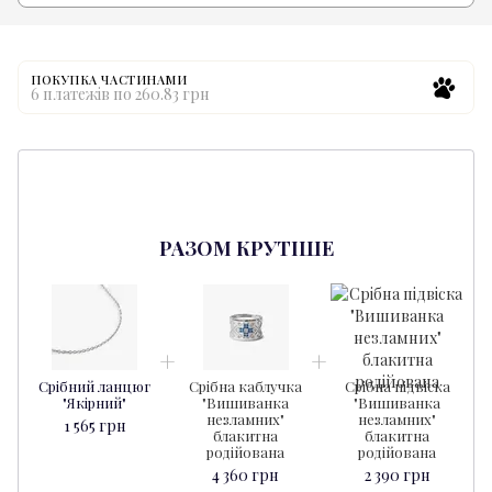
ПОКУПКА ЧАСТИНАМИ
6 платежів по 260.83 грн
РАЗОМ КРУТІШЕ
Срібний ланцюг
Срібна каблучка
Срібна підвіска
"Якірний"
"Вишиванка
"Вишиванка
незламних"
незламних"
1 565 грн
блакитна
блакитна
родійована
родійована
4 360 грн
2 390 грн