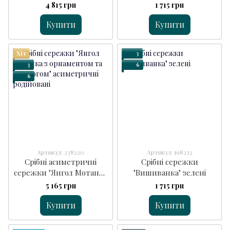
4 815 грн
1 715 грн
Купити
Купити
Хіт
3
3
6
6
Артикул: 238220
Артикул: 198232
Срібні асиметричні
Срібні сережки
сережки "Янгол Мотанка
"Вишиванка" зелені
з орнаментом та
5 165 грн
1 715 грн
ланцюгом"
Купити
Купити