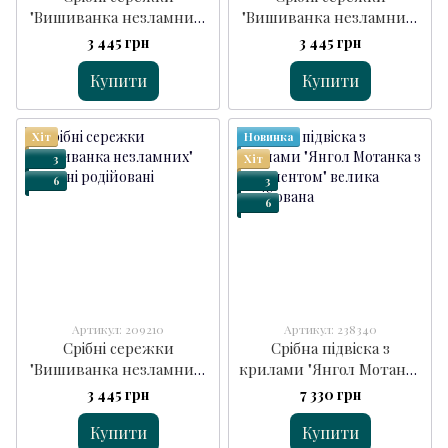
"Вишиванка незламних"
"Вишиванка незламних"
зелені
блакитні
3 445 грн
3 445 грн
Купити
Купити
Хіт
Новинка
3
Хіт
6
3
6
Артикул: 209210
Артикул: 238340
Срібні сережки
Срібна підвіска з
"Вишиванка незламних"
крилами "Янгол Мотанка
червоні
з орнаментом" велика
3 445 грн
7 330 грн
Купити
Купити