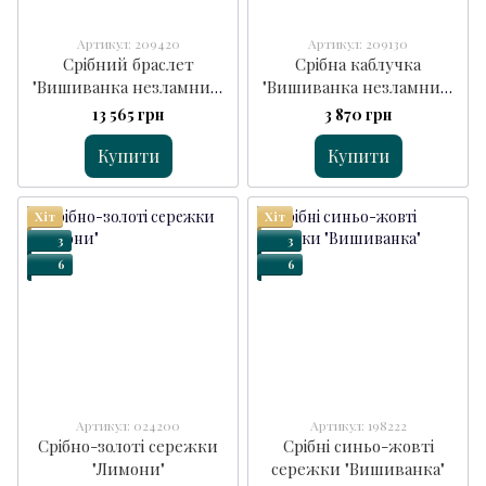
Артикул: 209420
Артикул: 209130
Срібний браслет
Срібна каблучка
"Вишиванка незламних"
"Вишиванка незламних"
блакитний
зелена
13 565 грн
3 870 грн
Купити
Купити
Хіт
Хіт
3
3
6
6
Артикул: 024200
Артикул: 198222
Срібно-золоті сережки
Срібні синьо-жовті
"Лимони"
сережки "Вишиванка"