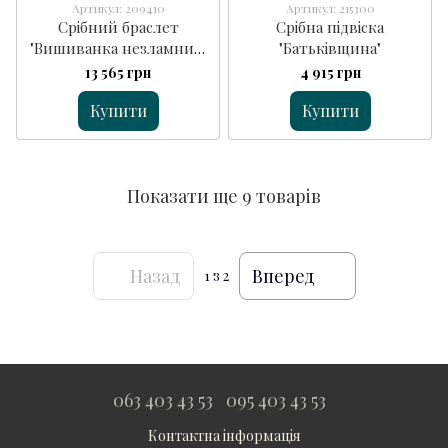
Артикул: 209410
Артикул: 215300
Срібний браслет
Срібна підвіска
"Вишиванка незламних"
"Батьківщина"
червоний
13 565 грн
4 915 грн
Купити
Купити
Показати ще 9 товарів
Назад
Вперед
1
з 2
063 403 43 53
095 403 43 53
Контактна інформація