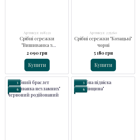
Артикул: 198221
Артикул: 235260
Срібні сережки
Срібні сережки "Козацькі"
"Вишиванка з
чорні
англійською застібкою"
2 090 грн
5 180 грн
сині
Купити
Купити
3
3
6
6