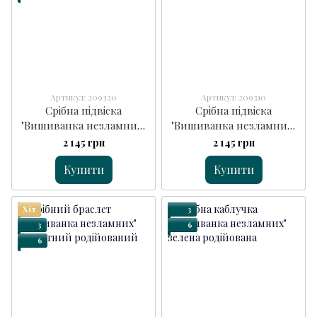
Артикул: 209320
Артикул: 209310
Срібна підвіска
Срібна підвіска
"Вишиванка незламних"
"Вишиванка незламних"
блакитна
червона
2 145 грн
2 145 грн
Купити
Купити
Хіт
3
3
6
6