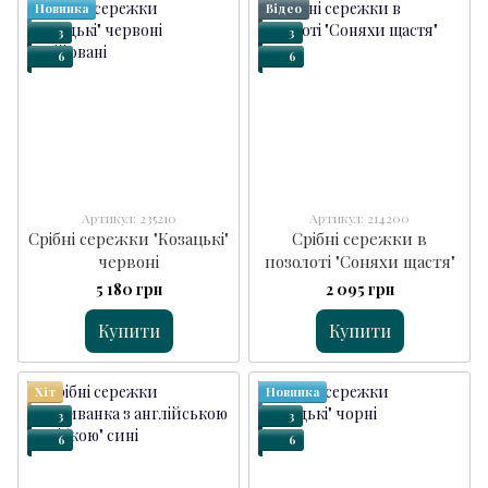
Новинка
Відео
3
3
6
6
Артикул: 235210
Артикул: 214200
Срібні сережки "Козацькі"
Срібні сережки в
червоні
позолоті "Соняхи щастя"
5 180 грн
2 095 грн
Купити
Купити
Хіт
Новинка
3
3
6
6