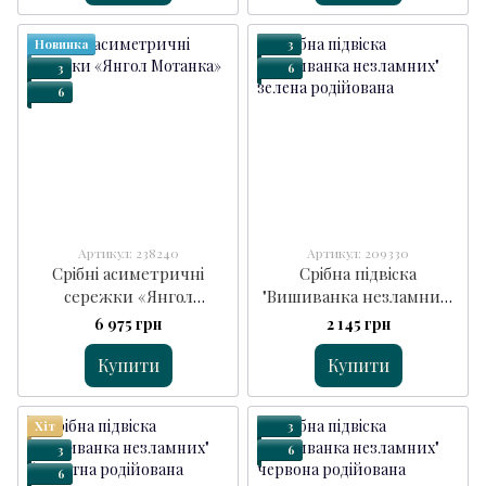
Новинка
3
3
6
6
Артикул: 238240
Артикул: 209330
Срібні асиметричні
Срібна підвіска
сережки «Янгол
"Вишиванка незламних"
Мотанка»
зелена
6 975 грн
2 145 грн
Купити
Купити
Хіт
3
3
6
6