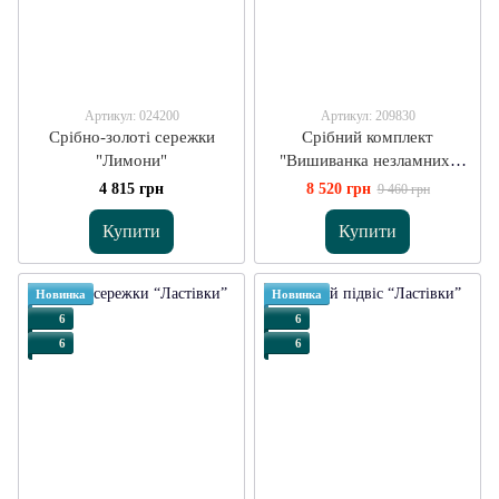
Артикул: 024200
Артикул: 209830
Срібно-золоті сережки
Срібний комплект
"Лимони"
"Вишиванка незламних"
зелений
4 815 грн
8 520 грн
9 460 грн
Купити
Купити
Новинка
Новинка
6
6
6
6