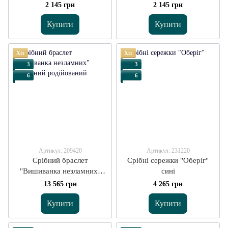
2 145 грн
2 145 грн
Купити
Купити
Хіт
Хіт
3
3
6
6
Артикул: 209420
Артикул: 231220
Срібний браслет
Срібні сережки "Оберіг"
"Вишиванка незламних"
сині
блакитний
13 565 грн
4 265 грн
Купити
Купити