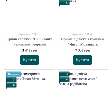
6
Артикул: 209210
Артикул: 238340
Срібні сережки "Вишиванка
Срібна підвіска з крилами
незламних" червоні
"Янгол Мотанка з
орнаментом" велика
3 445 грн
7 330 грн
Купити
Купити
Новинка
3
3
6
6