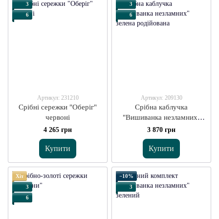
3
3
6
6
Артикул: 231210
Артикул: 209130
Срібні сережки "Оберіг"
Срібна каблучка
червоні
"Вишиванка незламних"
зелена
4 265 грн
3 870 грн
Купити
Купити
Хіт
−10%
3
3
6