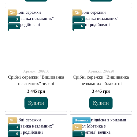
Хіт
Хіт
3
3
6
6
Артикул: 209230
Артикул: 209220
Срібні сережки "Вишиванка
Срібні сережки "Вишиванка
незламних" зелені
незламних" блакитні
3 445 грн
3 445 грн
Купити
Купити
Хіт
Новинка
3
Хіт
6
3