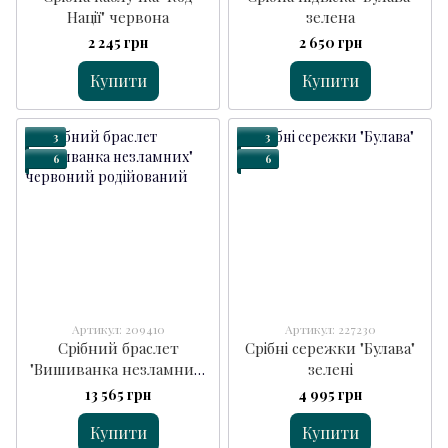
Нації" червона
зелена
2 245 грн
2 650 грн
Купити
Купити
3
3
6
6
Артикул: 209410
Артикул: 227230
Срібний браслет
Срібні сережки "Булава"
"Вишиванка незламних"
зелені
червоний
13 565 грн
4 995 грн
Купити
Купити