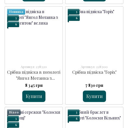
Новинка
3
3
6
6
Артикул: 238320
Артикул: 228300
Срібна підвіска в позолоті
Срібна підвіска "Горіх"
"Янгол Мотанка з
орнаментом" велика
8 345 грн
7 830 грн
Купити
Купити
Відео
3
3
6
6