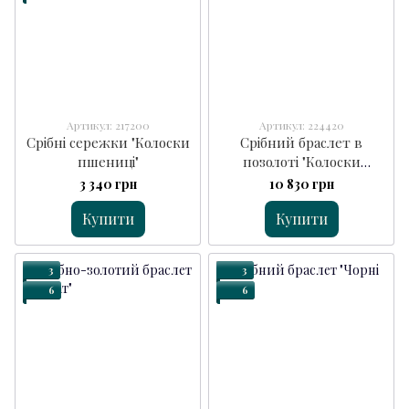
Артикул: 217200
Артикул: 224420
Срібні сережки "Колоски
Срібний браслет в
пшениці"
позолоті "Колоски
Вільних"
3 340 грн
10 830 грн
Купити
Купити
3
3
6
6