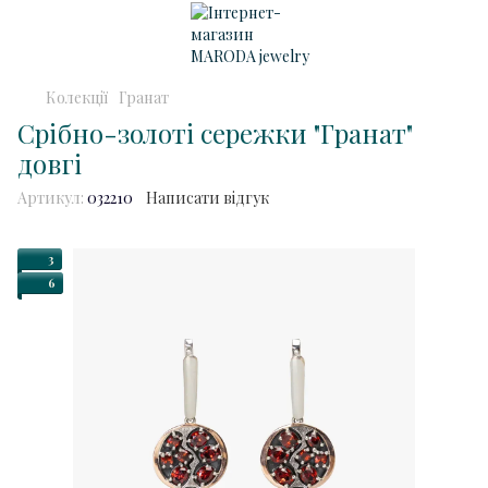
Колекції
Гранат
Срібно-золоті сережки "Гранат"
довгі
Артикул:
032210
Написати відгук
3
6