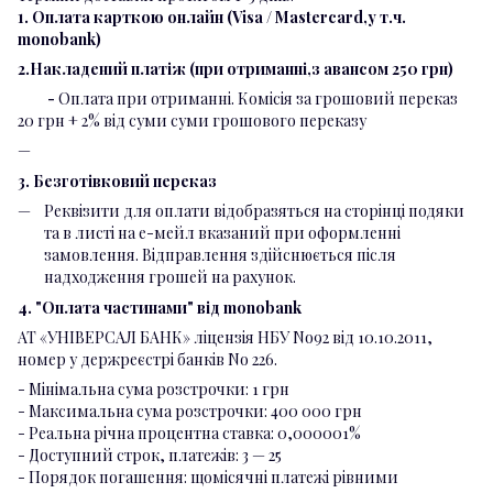
1. Оплата карткою онлайн (Visa / Mastercard,у т.ч.
monobank)
2.Накладений платіж (при отриманні,з авансом 250 грн)
-
Оплата при отриманні. Комісія за грошовий переказ
20 грн + 2% від суми суми грошового переказу
3. Безготівковий переказ
Реквізити для оплати відобразяться на сторінці подяки
та в листі на е-мейл вказаний при оформленні
замовлення. Відправлення здійснюється після
надходження грошей на рахунок.
4. "Оплата частинами" від monobank
АТ «УНІВЕРСАЛ БАНК» ліцензія НБУ No92 від 10.10.2011,
номер у держреєстрі банків No 226.
- Мінімальна сума розстрочки: 1 грн
- Максимальна сума розстрочки: 400 000 грн
- Реальна річна процентна ставка: 0,000001%
- Доступний строк, платежів: 3 — 25
- Порядок погашення: щомісячні платежі рівними