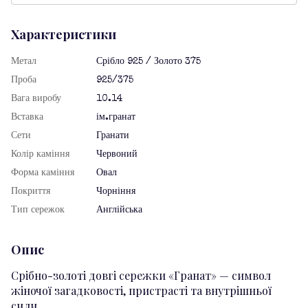
Характеристики
Метал
Срібло 925 / Золото 375
Проба
925/375
Вага виробу
10.14
Вставка
ім.гранат
Сети
Гранати
Колір каміння
Червоний
Форма каміння
Овал
Покриття
Чорніння
Тип сережок
Англійська
Опис
Срібно-золоті довгі сережки «Гранат» — символ
жіночої загадковості, пристрасті та внутрішньої
сили.