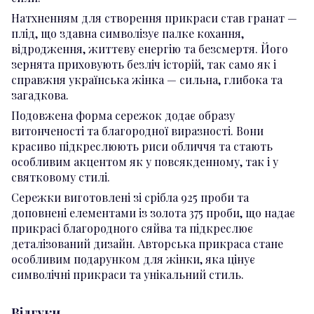
Натхненням для створення прикраси став гранат —
плід, що здавна символізує палке кохання,
відродження, життєву енергію та безсмертя. Його
зернята приховують безліч історій, так само як і
справжня українська жінка — сильна, глибока та
загадкова.
Подовжена форма сережок додає образу
витонченості та благородної виразності. Вони
красиво підкреслюють риси обличчя та стають
особливим акцентом як у повсякденному, так і у
святковому стилі.
Сережки виготовлені зі срібла 925 проби та
доповнені елементами із золота 375 проби, що надає
прикрасі благородного сяйва та підкреслює
деталізований дизайн. Авторська прикраса стане
особливим подарунком для жінки, яка цінує
символічні прикраси та унікальний стиль.
Відгуки