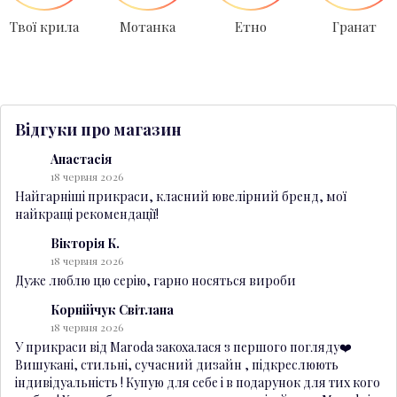
Твої крила
Мотанка
Етно
Гранат
Відгуки про магазин
Анастасія
18 червня 2026
Найгарніші прикраси, класний ювелірний бренд, мої
найкращі рекомендації!
Вікторія К.
18 червня 2026
Дуже люблю цю серію, гарно носяться вироби
Корнійчук Світлана
18 червня 2026
У прикраси від Maroda закохалася з першого погляду❤️
Вишукані, стильні, сучасний дизайн , підкреслюють
індивідуальність ! Купую для себе і в подарунок для тих кого