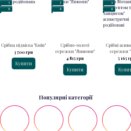
3
3
3
6
6
6
Срібна підвіска "Київ"
Срібно-золоті
Срібні асим
сережки "Лимони"
сережки 
3 700 грн
Мотанк
4 815 грн
5 165 
Купити
орнамент
Купити
Купи
ланцюг
Популярні категорії