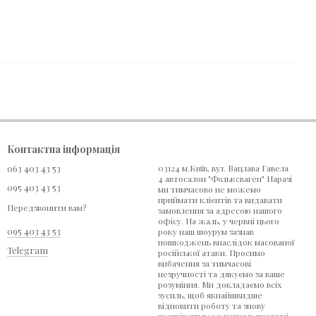
Контактна інформація
063 403 43 53
03124 м.Київ, вул. Вацлава Гавела
4 автосалон "Фольксваген" Наразі
095 403 43 53
ми тимчасово не можемо
приймати клієнтів та видавати
Передзвонити вам?
замовлення за адресою нашого
офісу. На жаль, у червні цього
095 403 43 53
року наш шоурум зазнав
пошкоджень внаслідок масованої
Telegram
російської атаки. Просимо
вибачення за тимчасові
незручності та дякуємо за ваше
розуміння. Ми докладаємо всіх
зусиль, щоб якнайшвидше
відновити роботу та знову