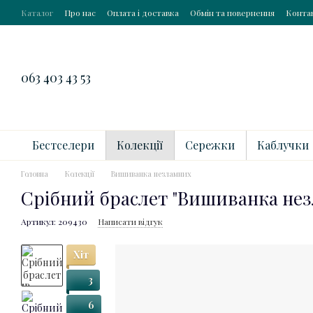
Перейти до основного контенту
Каталог
Про нас
Оплата і доставка
Обмін та повернення
Конта
063 403 43 53
Бестселери
Колекції
Сережки
Каблучки
Головна
Колекції
Вишиванка незламних
Срібний браслет "Вишиванка не
Артикул: 209430
Написати відгук
Хіт
3
6