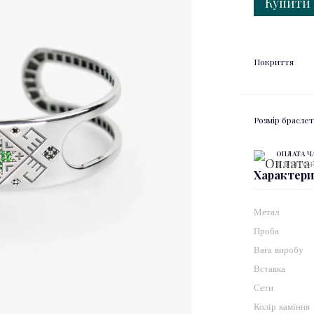
Купити
Покриття
Розмір брасле
ОПЛАТА 
3 платежі
Характер
Метал
Проба
Вага виробу
Вставка
Сети
Колір каміння