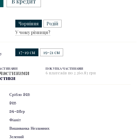
В кредит
Чорніння
Родій
У чому різниця?
17-19 см
19-21 см
ту
ЧАСТИНАМИ
ПОКУПКА ЧАСТИНАМИ
 по 4 521.67 грн
6 платежів по 2 260.83 грн
истики
Срібло 925
925
24-26гр
Фіаніт
Вишиванка Незламних
Зелений