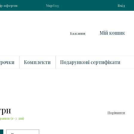
ір оферти
Укр
Eng
Вхід
Мій кошик
Бажання
рочки
Комплекти
Подарункові сертифікати
 грн
Порівняти
равки (1–3 дні)