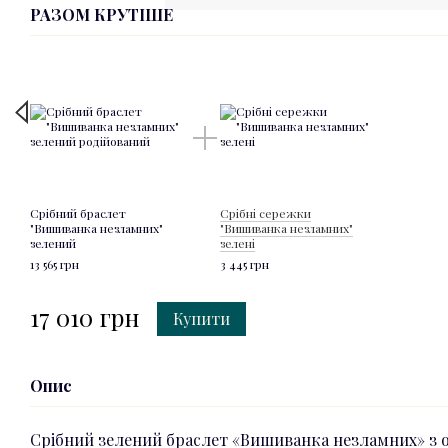
РАЗОМ КРУТІШЕ
Срібний браслет
Срібні сережки
"Вишиванка незламних"
"Вишиванка незламних"
зелений
зелені
13 565 грн
3 445 грн
17 010 грн
Купити
Опис
Срібний зелений браслет «Вишиванка незламних» з 