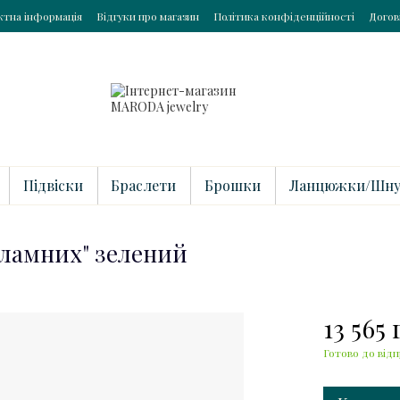
ктна інформація
Відгуки про магазин
Політика конфіденційності
Догов
Підвіски
Браслети
Брошки
Ланцюжки/Шну
зламних" зелений
13 565
Готово до відп