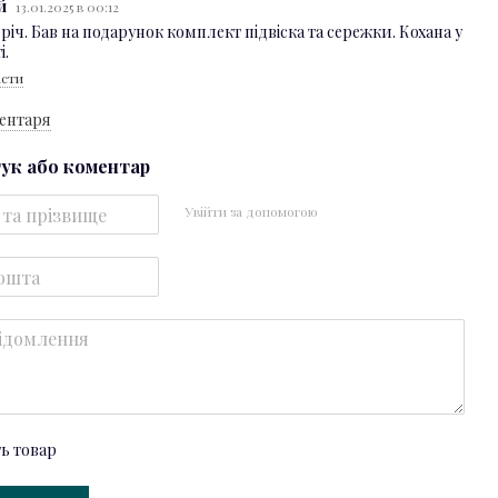
ій
13.01.2025 в 00:12
 річ. Бав на подарунок комплект підвіска та сережки. Кохана у
і.
істи
ментаря
гук або коментар
Увійти за допомогою
ть товар