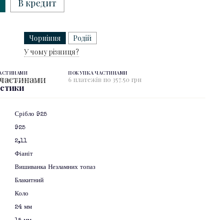
В кредит
Чорніння
Родій
У чому різниця?
ЧАСТИНАМИ
ПОКУПКА ЧАСТИНАМИ
і по 715.00 грн
6 платежів по 357.50 грн
истики
Срібло 925
925
2,11
Фіаніт
Вишиванка Незламних топаз
Блакитний
я
Коло
24 мм