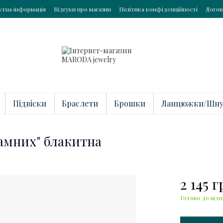
ктна інформація
Відгуки про магазин
Політика конфіденційності
Догов
Підвіски
Браслети
Брошки
Ланцюжки/Шну
ламних" блакитна
2 145 г
Готово до відп