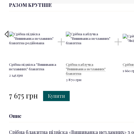
РАЗОМ КРУТІШЕ
Срібна підвіска "Вишиванка
Срібна каблучка
Срібни
незламних" блакитна
"Вишиванка незламних"
1 660 
блакитна
2 145 грн
3 870 грн
7 675 грн
Купити
Опис
Срібна блакитна підвіска «Вишиванка незламних» з