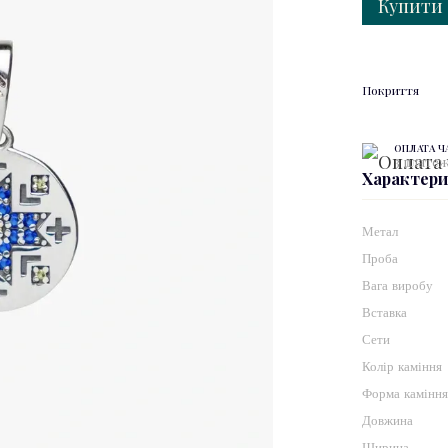
Купити
Покриття
ОПЛАТА 
3 платеж
Характер
Метал
Проба
Вага виробу
Вставка
Сети
Колір каміння
Форма камінн
Довжина