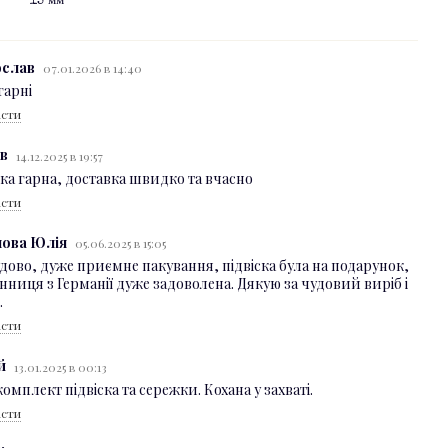
15 мм
ТІШЕ
ослав
07.01.2026 в 14:40
гарні
істи
ов
14.12.2025 в 19:57
ска гарна, доставка швидко та вчасно
істи
Вишиванка
Срібна каблучка
Срібний ланцюг "Якірний"
на
"Вишиванка незламних"
1 660 грн
нова Юлія
05.06.2025 в 15:05
блакитна родійована
удово, дуже приємне пакування, підвіска була на подарунок,
4 360 грн
нниця з Германії дуже задоволена. Дякую за чудовий виріб і
.
Купити
істи
ій
13.01.2025 в 00:13
комплект підвіска та сережки. Кохана у захваті.
істи