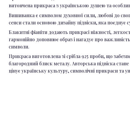
витончена прикраса з українською душею та особли
Вишиванка є символом духовної сили, любові до свого
сенси стали основою дизайну підвіски, яка поєднує су
Блакитні фіаніти додають прикрасі ніжності, легкост
гармонійно доповнює образ і нагадує про важливість
символи.
Прикраса виготовлена зі срібла 925 проби, що забезпе
благородний блиск металу. Авторська підвіска стан
цінує українську культуру, символічні прикраси та у