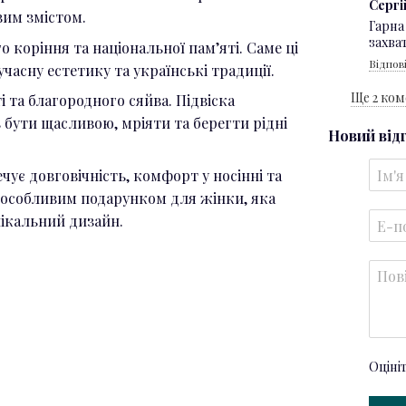
Серг
вим змістом.
Гарна
захват
 коріння та національної пам’яті. Саме ці
Відпов
часну естетику та українські традиції.
Ще 2 ко
і та благородного сяйва. Підвіска
 бути щасливою, мріяти та берегти рідні
Новий від
чує довговічність, комфорт у носінні та
е особливим подарунком для жінки, яка
нікальний дизайн.
Оціні