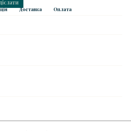
діслати
ція
Доставка
Оплата