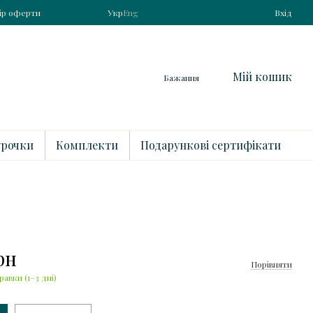
ір оферти
Укр
Eng
Вхід
Мій кошик
Бажання
рочки
Комплекти
Подарункові сертифікати
рн
Порівняти
равки (1–3 дні)