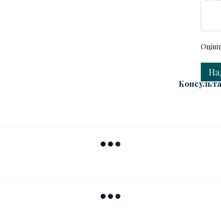
Оціні
На
Консульта