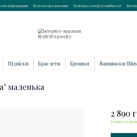
ктна інформація
Відгуки про магазин
Політика конфіденційності
Догов
Підвіски
Браслети
Брошки
Ланцюжки/Шну
ка" маленька
2 890 
Готово до відп