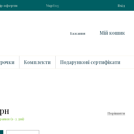
ір оферти
Укр
Eng
Вхід
Мій кошик
Бажання
рочки
Комплекти
Подарункові сертифікати
грн
Порівняти
равки (1–3 дні)