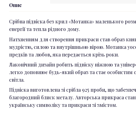
Опис
Срібна підвіска без крил «Мотанка» маленького розм
енергії та тепла рідного дому.
Натхненням для створення прикраси став образ княг
мудрістю, силою та внутрішньою вірою. Мотанка уосо
предків та любов, яка передається крізь роки.
Лаконічний дизайн робить підвіску ніжною та уніве
легко доповнює будь-який образ та стає особистим 
світла.
Підвіска виготовлена зі срібла 925 проби, що забезпе
благородний блиск металу. Авторська прикраса стан
українську символіку та прикраси зі змістом.