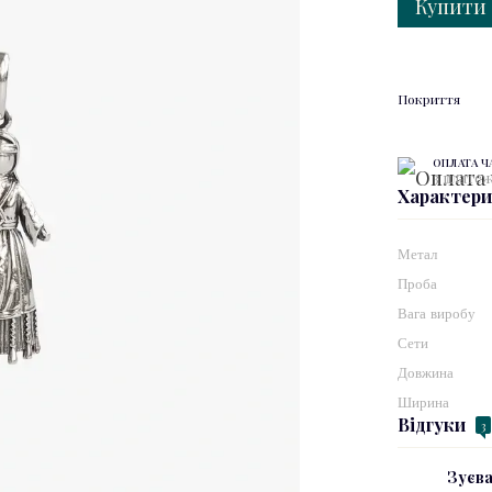
Купити
Покриття
ОПЛАТА 
3 платеж
Характер
Метал
Проба
Вага виробу
Сети
Довжина
Ширина
Відгуки
3
Зуєва