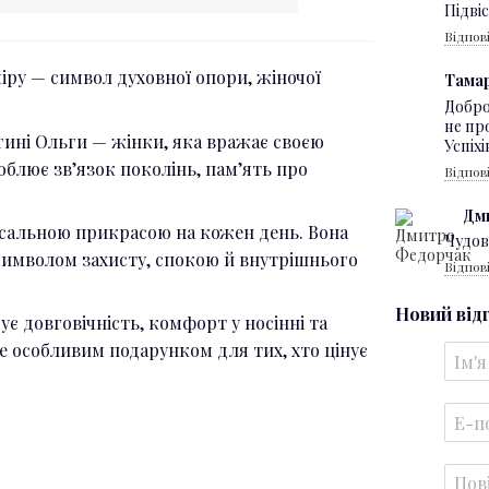
Підві
Відпов
іру — символ духовної опори, жіночої
Тама
Добро
не пр
ині Ольги — жінки, яка вражає своєю
Успіхі
блює зв’язок поколінь, пам’ять про
Відпов
Дм
рсальною прикрасою на кожен день. Вона
Чудов
символом захисту, спокою й внутрішнього
Відпов
Новий від
чує довговічність, комфорт у носінні та
е особливим подарунком для тих, хто цінує