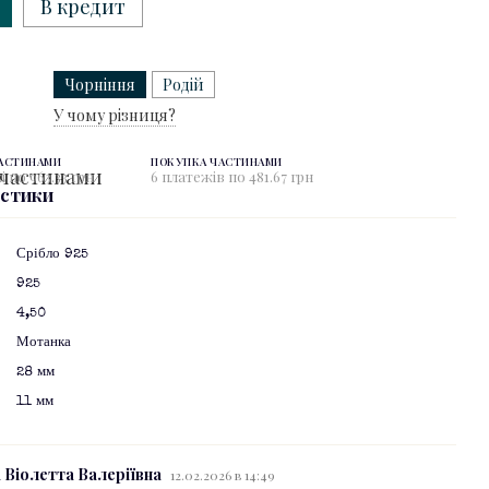
В кредит
Чорніння
Родій
У чому різниця?
ЧАСТИНАМИ
ПОКУПКА ЧАСТИНАМИ
і по 963.33 грн
6 платежів по 481.67 грн
истики
Срібло 925
925
4,50
Мотанка
28 мм
11 мм
 Віолетта Валеріївна
12.02.2026 в 14:49