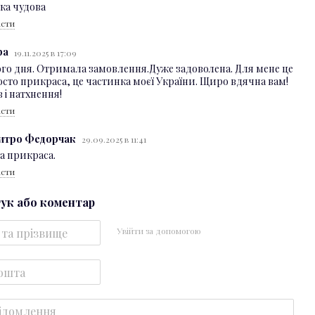
ска чудова
істи
ра
19.11.2025 в 17:09
го дня. Отримала замовлення.Дуже задоволена. Для мене це
осто прикраса, це частинка моєї України. Щиро вдячна вам!
в і натхнення!
істи
итро Федорчак
29.09.2025 в 11:41
а прикраса.
істи
гук або коментар
Увійти за допомогою