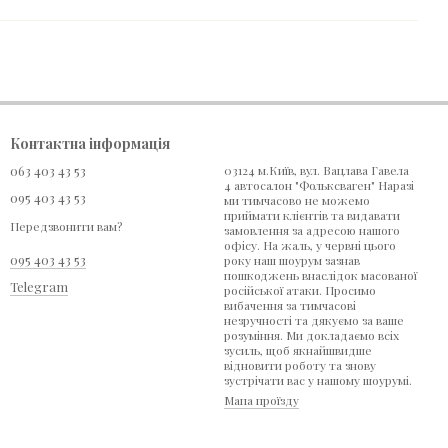
Контактна інформація
063 403 43 53
03124 м.Київ, вул. Вацлава Гавела
4 автосалон "Фольксваген" Наразі
095 403 43 53
ми тимчасово не можемо
приймати клієнтів та видавати
Передзвонити вам?
замовлення за адресою нашого
офісу. На жаль, у червні цього
095 403 43 53
року наш шоурум зазнав
пошкоджень внаслідок масованої
Telegram
російської атаки. Просимо
вибачення за тимчасові
незручності та дякуємо за ваше
розуміння. Ми докладаємо всіх
зусиль, щоб якнайшвидше
відновити роботу та знову
зустрічати вас у нашому шоурумі.
Мапа проїзду