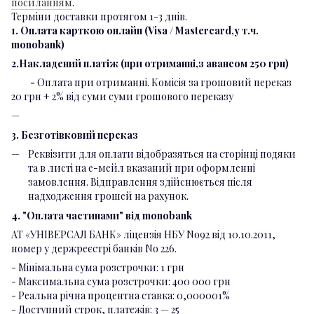
посиланням
.
Терміни доставки протягом 1-3 днів.
1. Оплата карткою онлайн (Visa / Mastercard,у т.ч.
monobank)
2.Накладений платіж (при отриманні,з авансом 250 грн)
-
Оплата при отриманні. Комісія за грошовий переказ
20 грн + 2% від суми суми грошового переказу
3. Безготівковий переказ
Реквізити для оплати відобразяться на сторінці подяки
та в листі на е-мейл вказаний при оформленні
замовлення. Відправлення здійснюється після
надходження грошей на рахунок.
4. "Оплата частинами" від monobank
АТ «УНІВЕРСАЛ БАНК» ліцензія НБУ No92 від 10.10.2011,
номер у держреєстрі банків No 226.
- Мінімальна сума розстрочки: 1 грн
- Максимальна сума розстрочки: 400 000 грн
- Реальна річна процентна ставка: 0,000001%
- Доступний строк, платежів: 3 — 25