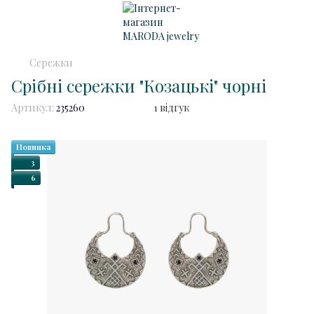
Сережки
Срібні сережки "Козацькі" чорні
Артикул:
235260
1 відгук
Новинка
3
6