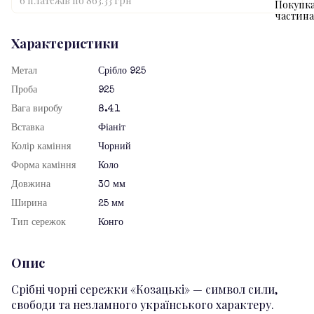
6 платежів по 863.33 грн
Характеристики
Метал
Срібло 925
Проба
925
Вага виробу
8.41
Вставка
Фіаніт
Колір каміння
Чорний
Форма каміння
Коло
Довжина
30 мм
Ширина
25 мм
Тип сережок
Конго
Опис
Срібні чорні сережки «Козацькі» — символ сили,
свободи та незламного українського характеру.