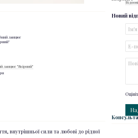
Відпов
Новий від
й ланцюг "Якірний"
грн
Оціні
На
Консульта
тя, внутрішньої сили та любові до рідної