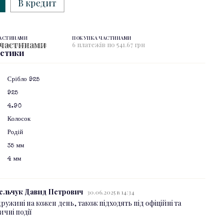
В кредит
ЧАСТИНАМИ
ПОКУПКА ЧАСТИНАМИ
і по 1 083.33 грн
6 платежів по 541.67 грн
истики
Срібло 925
925
4.90
Колосок
Родій
35 мм
4 мм
ельчук Давид Петрович
30.06.2025 в 14:34
дружині на кожен день, також підходять під офіційні та
ичні події