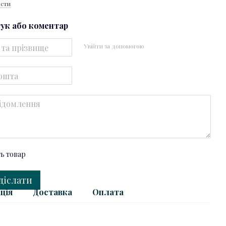
істи
гук або коментар
Увійти за допомогою
ть товар
діслати
ція
Доставка
Оплата