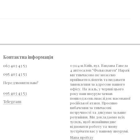
Контактна інформація
063 403 43 53
03124 м.Київ, вул. Вацлава Гавела
4 автосалон "Фольксваген" Наразі
095 403 43 53
ми тимчасово не можемо
приймати клієнтів та видавати
Передзвонити вам?
замовлення за адресою нашого
офісу. На жаль, у червні цього
095 403 43 53
року наш шоурум зазнав
пошкоджень внаслідок масованої
Telegram
російської атаки. Просимо
вибачення за тимчасові
незручності та дякуємо за ваше
розуміння. Ми докладаємо всіх
зусиль, щоб якнайшвидше
відновити роботу та знову
зустрічати вас у нашому шоурумі.
Мапа проїзду