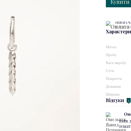
Купити
ОПЛАТА 
3 платеж
Характер
Метал
Проба
Вага виробу
Сети
Покриття
Довжина
Ширина
Відгуки
1
Ом
взяв 
темат