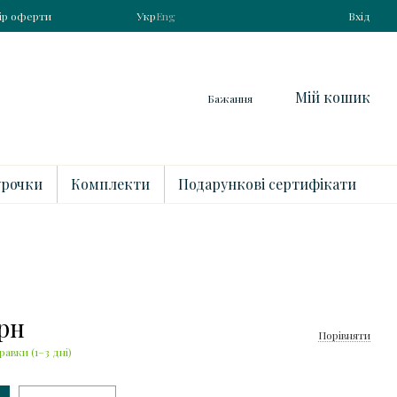
ір оферти
Укр
Eng
Вхід
Мій кошик
Бажання
рочки
Комплекти
Подарункові сертифікати
грн
Порівняти
равки (1–3 дні)