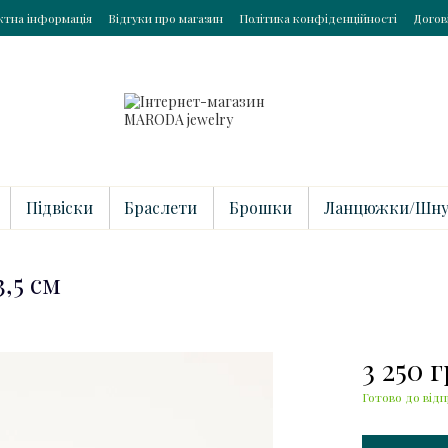
ктна інформація
Відгуки про магазин
Політика конфіденційності
Догов
Підвіски
Браслети
Брошки
Ланцюжки/Шну
,5 см
3 250 
Готово до відп