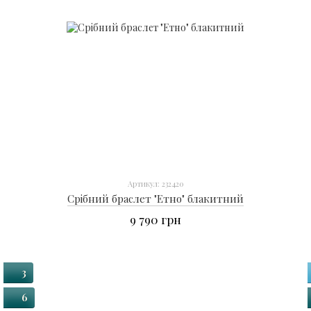
Артикул: 232420
Срібний браслет "Етно" блакитний
9 790 грн
3
6