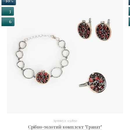
−10%
3
6
Артикул: 032850
Срібно-золотий комплект "Гранат"