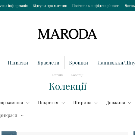
ктна інформація
Відгуки про магазин
Політика конфіденційності
Догов
Підвіски
Браслети
Брошки
Ланцюжки/Шну
Головна
Колекції
Колекції
лір каміння
Покриття
Ширина
Довжина
прикраси