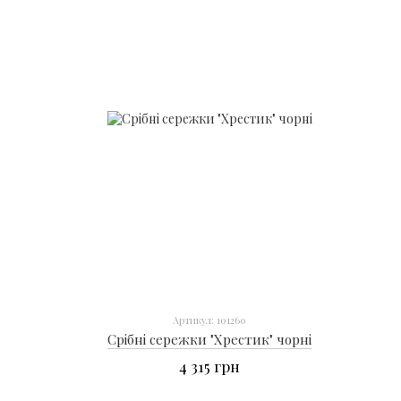
Артикул: 101260
Срібні сережки "Хрестик" чорні
4 315 грн