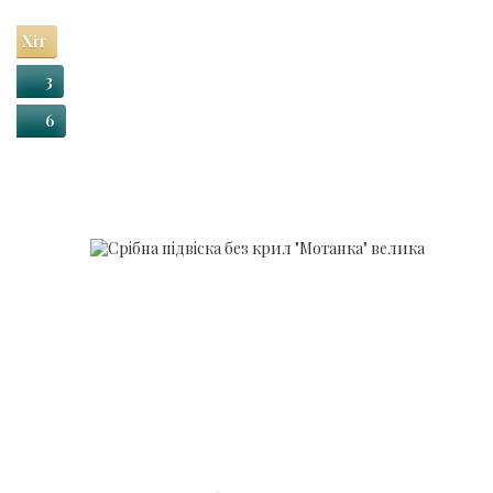
Хіт
3
6