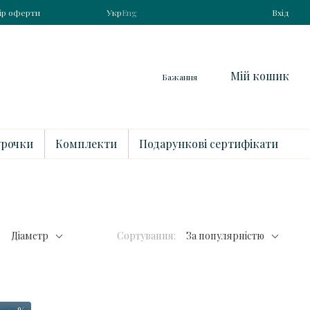
ір оферти
Укр
Eng
Вхід
Мій кошик
Бажання
рочки
Комплекти
Подарункові сертифікати
Діаметр
Сортування:
За популярністю