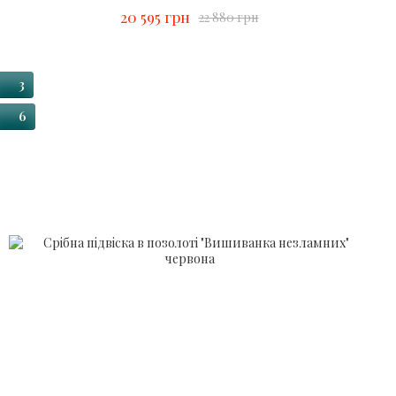
20 595 грн
22 880 грн
3
6