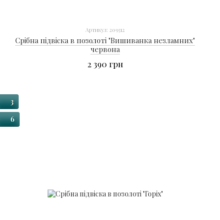
Артикул: 209312
Срібна підвіска в позолоті "Вишиванка незламних"
червона
2 390 грн
3
6