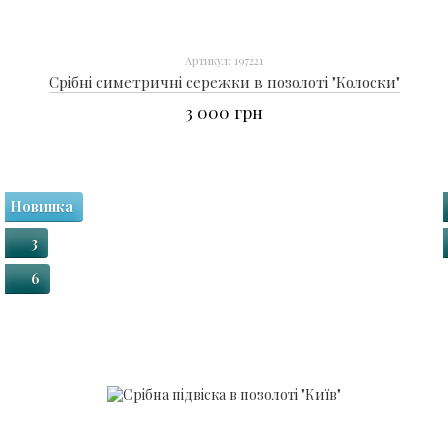
Артикул: 197221
Срібні симетричні сережки в позолоті "Колоски"
3 000 грн
Новинка
3
6