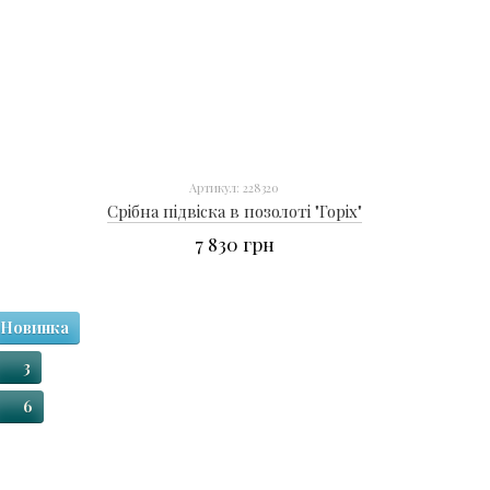
Артикул: 228320
Срібна підвіска в позолоті "Горіх"
7 830 грн
Новинка
3
6