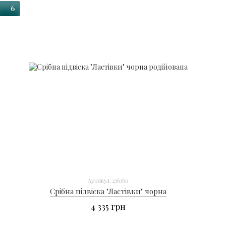
6
Артикул: 236360
Срібна підвіска "Ластівки" чорна
4 335 грн