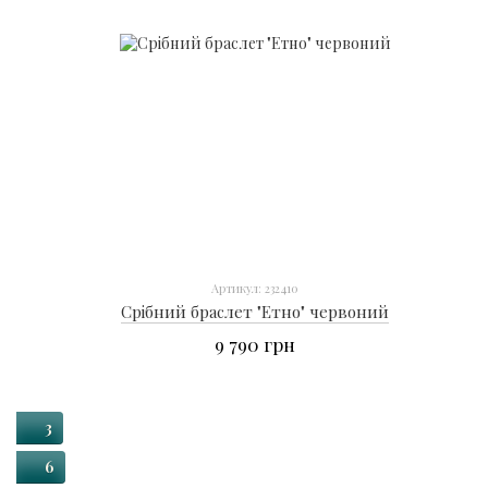
Артикул: 232410
Срібний браслет "Етно" червоний
9 790 грн
3
6