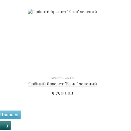
Артикул: 232430
Срібний браслет "Етно" зелений
9 790 грн
Новинка
3