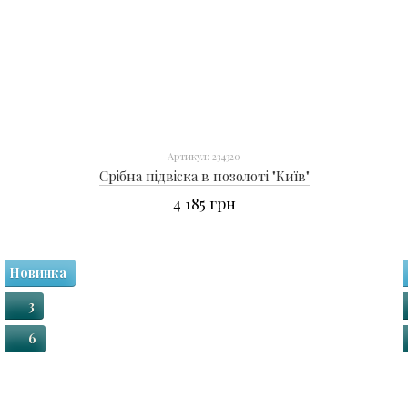
Артикул: 234320
Срібна підвіска в позолоті "Київ"
4 185 грн
Новинка
3
6