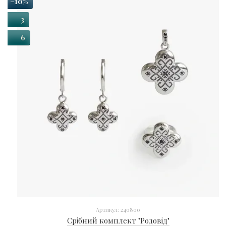
−10%
3
6
Артикул: 240800
Срібний комплект "Родовід"