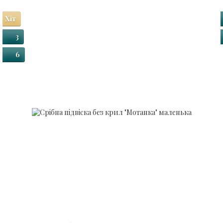
Хіт
3
6