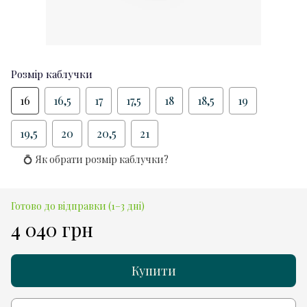
Розмір каблучки
16
16,5
17
17,5
18
18,5
19
19,5
20
20,5
21
💍 Як обрати розмір каблучки?
Готово до відправки (1–3 дні)
4 040 грн
Купити