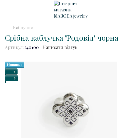
Каблучки
Срібна каблучка "Родовід" чорна
Артикул:
240100
Написати відгук
Новинка
3
6