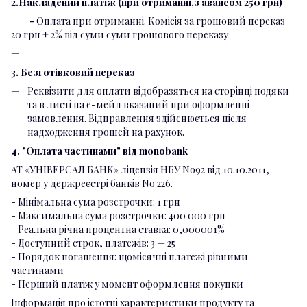
2.Накладений платіж (при отриманні,з авансом 250 грн)
-
Оплата при отриманні. Комісія за грошовий переказ
20 грн + 2% від суми суми грошового переказу
3. Безготівковий переказ
Реквізити для оплати відобразяться на сторінці подяки
та в листі на е-мейл вказаний при оформленні
замовлення. Відправлення здійснюється після
надходження грошей на рахунок.
4. "Оплата частинами" від monobank
АТ «УНІВЕРСАЛ БАНК» ліцензія НБУ No92 від 10.10.2011,
номер у держреєстрі банків No 226.
- Мінімальна сума розстрочки: 1 грн
- Максимальна сума розстрочки: 400 000 грн
- Реальна річна процентна ставка: 0,000001%
- Доступний строк, платежів: 3 — 25
- Порядок погашення: щомісячні платежі рівними
частинами
- Перший платіж у момент оформлення покупки
Інформація про істотні характеристики продукту та