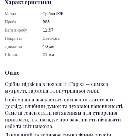
Характеристики
Метал
Срібло 925
Проба
925
Вага виробу
11.57
Покриття
Позолота
Довжина
40 мм
Ширина
21 мм
Опис
Срібна підвіска в позолоті «Горіх» — символ
мудрості, гармонії та внутрішньої сили.
Горіх здавна вважається символом життєвого
досвіду, глибини думок та духовної наповненості.
Саме ці сенси стали натхненням для створення
прикраси, яка нагадує про важливість пізнавати
себе та світ навколо.
Лаконічний та водночас символічний дизайн