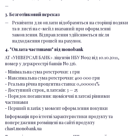
3. Безготівковий переказ
Реквізити для оплати відобразяться на сторінці подяки
та в листі на е-мейл вказаний при оформленні
замовлення. Відправлення здійснюється після
надходження грошей на рахунок.
4. "Оплата частинами" від monobank
АТ «УНІВЕРСАЛ БАНК» ліцензія НБУ No92 від 10.10.2011,
номер у держреєстрі банків No 226.
- Мінімальна сума розстрочки: 1 грн
- Максимальна сума розстрочки: 400 000 грн
- Реальна річна процентна ставка: 0,000001%
- Доступний строк, платежів: 3 — 25
- Порядок погашення: щомісячні платежі рівними
частинами
- Перший платіж у момент оформлення покупки
Інформація про істотні характеристики продукту та
попередження розміщені на сайті продукту
chast.monobank.ua