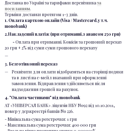
Доставка по Україні за тарифами перевізника
за
посиланням
.
Терміни доставки протягом 1-3 днів.
1. Оплата карткою онлайн (Visa / Mastercard,у т.ч.
monobank)
2.Накладений платіж (при отриманні,з авансом 250 грн)
-
Оплата при отриманні. Комісія за грошовий переказ
20 грн + 2% від суми суми грошового переказу
3. Безготівковий переказ
Реквізити для оплати відобразяться на сторінці подяки
та в листі на е-мейл вказаний при оформленні
замовлення. Відправлення здійснюється після
надходження грошей на рахунок.
4. "Оплата частинами" від monobank
АТ «УНІВЕРСАЛ БАНК» ліцензія НБУ No92 від 10.10.2011,
номер у держреєстрі банків No 226.
- Мінімальна сума розстрочки: 1 грн
- Максимальна сума розстрочки: 400 000 грн
- Реальна річна процентна ставка: 0,000001%