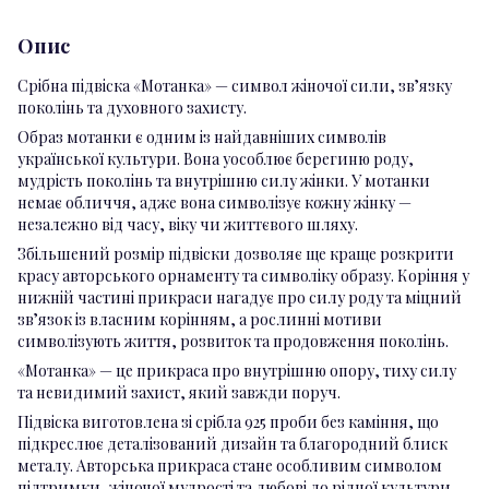
Опис
Срібна підвіска «Мотанка» — символ жіночої сили, зв’язку
поколінь та духовного захисту.
Образ мотанки є одним із найдавніших символів
української культури. Вона уособлює берегиню роду,
мудрість поколінь та внутрішню силу жінки. У мотанки
немає обличчя, адже вона символізує кожну жінку —
незалежно від часу, віку чи життєвого шляху.
Збільшений розмір підвіски дозволяє ще краще розкрити
красу авторського орнаменту та символіку образу. Коріння у
нижній частині прикраси нагадує про силу роду та міцний
зв’язок із власним корінням, а рослинні мотиви
символізують життя, розвиток та продовження поколінь.
«Мотанка» — це прикраса про внутрішню опору, тиху силу
та невидимий захист, який завжди поруч.
Підвіска виготовлена зі срібла 925 проби без каміння, що
підкреслює деталізований дизайн та благородний блиск
металу. Авторська прикраса стане особливим символом
підтримки, жіночої мудрості та любові до рідної культури.