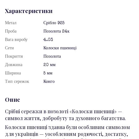
Характеристики
Метал
Срібло 925
Проба
Позолота 24к
Вага виробу
4.03
Сети
Колоски пшениці
Покриття
Позолота
Довжина
20 мм
Ширина
5 мм
Тип сережок
Конго
Опис
Срібні сережки в позолоті «Колоски пшениці» —
символ життя, добробуту та духовного багатства.
Колоски пшениці здавна були особливим символом
для українців — уособленням родючості, достатку,