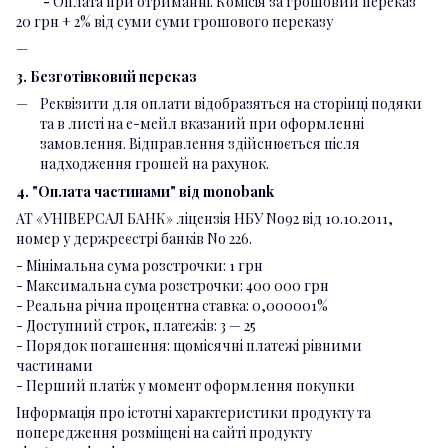
-
Оплата при отриманні. Комісія за грошовий переказ
20 грн + 2% від суми суми грошового переказу
3. Безготівковий переказ
Реквізити для оплати відобразяться на сторінці подяки
та в листі на е-мейл вказаний при оформленні
замовлення. Відправлення здійснюється після
надходження грошей на рахунок.
4. "Оплата частинами" від monobank
АТ «УНІВЕРСАЛ БАНК» ліцензія НБУ No92 від 10.10.2011,
номер у держреєстрі банків No 226.
- Мінімальна сума розстрочки: 1 грн
- Максимальна сума розстрочки: 400 000 грн
- Реальна річна процентна ставка: 0,000001%
- Доступний строк, платежів: 3 — 25
- Порядок погашення: щомісячні платежі рівними
частинами
- Перший платіж у момент оформлення покупки
Інформація про істотні характеристики продукту та
попередження розміщені на сайті продукту