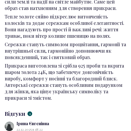
сили землі та надії на світле майбутнє. Саме цей
образ став натхненням для створення прикраси.
Тепле золоте сяйво підкреслює витонченість
колосків та додає сережкам особливої елегантності.
Вони нагадують про прості й важливі речі: життя
триває, поки вітер колише пшеницю на полях.
Сережки стануть символом процвітання, гармонії та
внутрішньої сили, гармонійно доповнюючи як
повсякденний, так і святковий образ.
Прикраса виготовлена зі срібла 925 проби та вкрита
шаром золота 24К, що забезпечує довговічність
виробу, комфорт у носінні та благородний блиск.
Авторські сережки стануть особливим подарунком
для жінки, яка цінує українську символіку та
прикраси зі змістом.
Відгуки
1
Ірина Євгенівна
22.12.2025 в 18:22