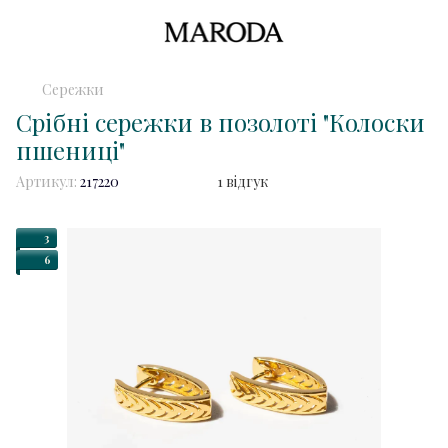
Сережки
Срібні сережки в позолоті "Колоски
пшениці"
Артикул:
217220
1 відгук
3
6