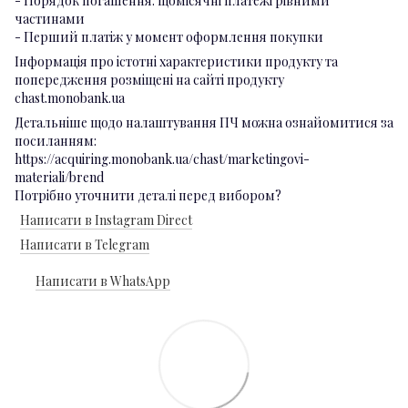
- Порядок погашення: щомісячні платежі рівними
частинами
- Перший платіж у момент оформлення покупки
Інформація про істотні характеристики продукту та
попередження розміщені на сайті продукту
chast.monobank.ua
Детальніше щодо налаштування ПЧ можна ознайомитися за
посиланням:
https://acquiring.monobank.ua/chast/marketingovi-
materiali/brend
Потрібно уточнити деталі перед вибором?
Написати в Instagram Direct
Написати в Telegram
Написати в WhatsApp