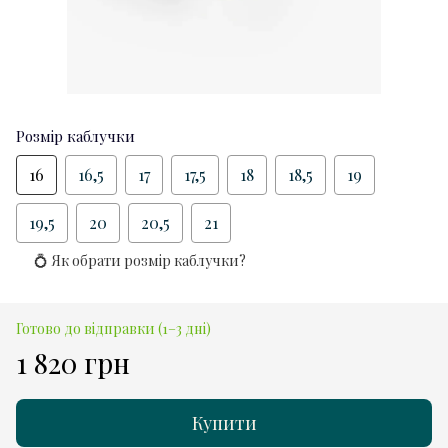
Розмір каблучки
16
16,5
17
17,5
18
18,5
19
19,5
20
20,5
21
💍 Як обрати розмір каблучки?
Готово до відправки (1–3 дні)
1 820 грн
Купити