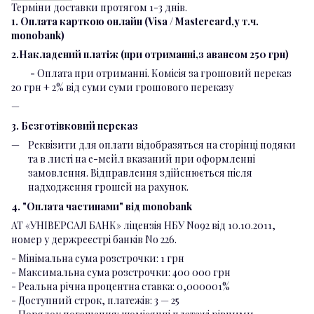
Терміни доставки протягом 1-3 днів.
1. Оплата карткою онлайн (Visa / Mastercard,у т.ч.
monobank)
2.Накладений платіж (при отриманні,з авансом 250 грн)
-
Оплата при отриманні. Комісія за грошовий переказ
20 грн + 2% від суми суми грошового переказу
3. Безготівковий переказ
Реквізити для оплати відобразяться на сторінці подяки
та в листі на е-мейл вказаний при оформленні
замовлення. Відправлення здійснюється після
надходження грошей на рахунок.
4. "Оплата частинами" від monobank
АТ «УНІВЕРСАЛ БАНК» ліцензія НБУ No92 від 10.10.2011,
номер у держреєстрі банків No 226.
- Мінімальна сума розстрочки: 1 грн
- Максимальна сума розстрочки: 400 000 грн
- Реальна річна процентна ставка: 0,000001%
- Доступний строк, платежів: 3 — 25