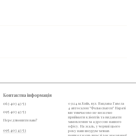
Контактна інформація
063 403 43 53
03124 м.Київ, вул. Вацлава Гавела
4 автосалон "Фольксваген" Наразі
095 403 43 53
ми тимчасово не можемо
приймати клієнтів та видавати
Передзвонити вам?
замовлення за адресою нашого
офісу. На жаль, у червні цього
095 403 43 53
року наш шоурум зазнав
пошкоджень внаслідок масованої