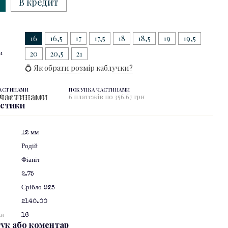
В кредит
16
16,5
17
17,5
18
18,5
19
19,5
и
20
20,5
21
💍 Як обрати розмір каблучки?
ЧАСТИНАМИ
ПОКУПКА ЧАСТИНАМИ
 по 713.33 грн
6 платежів по 356.67 грн
истики
12 мм
Родій
Фіаніт
2.75
Срібло 925
2140.00
ки
16
гук або коментар