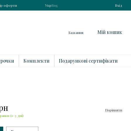
ір оферти
Укр
Eng
Вхід
Мій кошик
Бажання
рочки
Комплекти
Подарункові сертифікати
грн
Порівняти
равки (1–3 дні)