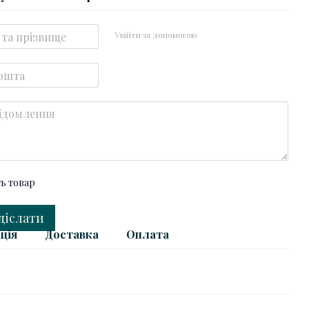
Увійти за допомогою
ть товар
діслати
ція
Доставка
Оплата