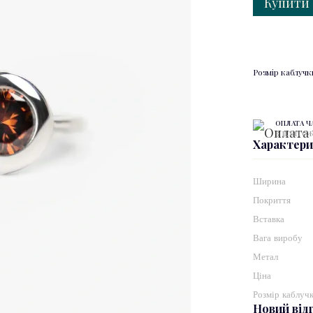
Купити
Розмір каблучк
ОПЛАТА 
3 платежі
Характер
Ширина
Покриття
Вставка
Вага виробу
Метал
Ціна
Розмір каблуч
Новий від