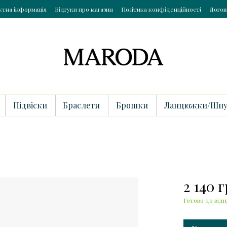
ктна інформація
Відгуки про магазин
Політика конфіденційності
Догов
Підвіски
Браслети
Брошки
Ланцюжки/Шну
2 140 
Готово до відп