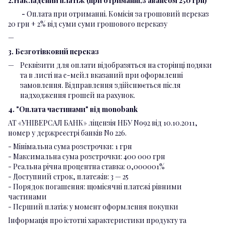
2.Накладений платіж (при отриманні,з авансом 250 грн)
-
Оплата при отриманні. Комісія за грошовий переказ
20 грн + 2% від суми суми грошового переказу
3. Безготівковий переказ
Реквізити для оплати відобразяться на сторінці подяки
та в листі на е-мейл вказаний при оформленні
замовлення. Відправлення здійснюється після
надходження грошей на рахунок.
4. "Оплата частинами" від monobank
АТ «УНІВЕРСАЛ БАНК» ліцензія НБУ No92 від 10.10.2011,
номер у держреєстрі банків No 226.
- Мінімальна сума розстрочки: 1 грн
- Максимальна сума розстрочки: 400 000 грн
- Реальна річна процентна ставка: 0,000001%
- Доступний строк, платежів: 3 — 25
- Порядок погашення: щомісячні платежі рівними
частинами
- Перший платіж у момент оформлення покупки
Інформація про істотні характеристики продукту та