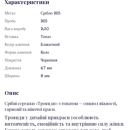
Характеристики
Метал
Срібло 925
Проба
925
Вага виробу
9.50
Вставка
Топаз
Колір каміння
Блакитний
Форма каміння
Коло
Покриття
Чорніння
Довжина
47 мм
Ширина
8 мм
Опис
Срібні сережки «Троянди» з топазом — символ ніжності,
гармонії та жіночої краси.
Троянди у дизайні прикраси уособлюють
витонченість, емоційність та внутрішню силу жінки.