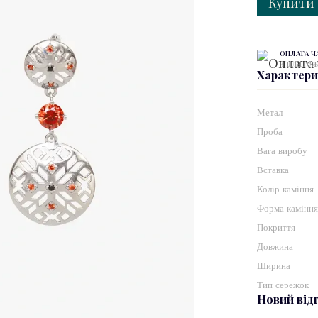
Купити
ОПЛАТА 
3 платеж
Характер
Метал
Проба
Вага виробу
Вставка
Колір каміння
Форма камінн
Покриття
Довжина
Ширина
Тип сережок
Новий від