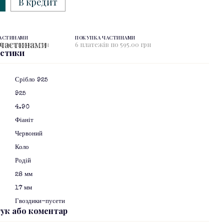
В кредит
ЧАСТИНАМИ
ПОКУПКА ЧАСТИНАМИ
і по 1 190.00 грн
6 платежів по 595.00 грн
истики
Срібло 925
925
4.90
Фіаніт
Червоний
я
Коло
Родій
28 мм
17 мм
Гвоздики-пусети
гук або коментар