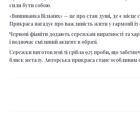
сили бути собою.
«Вишиванка Вільних» — це про стан душі, де є місце 
Прикраса нагадує про важливість жити у гармонії із
Червоні фіаніти додають сережкам виразності та ха
і водночас сміливий акцент в образі.
Сережки виготовлені зі срібла 925 проби, що забезпе
блиск металу. Авторська прикраса стане особливим 