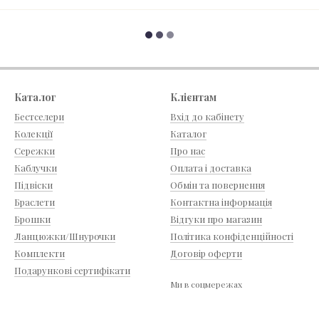
Каталог
Клієнтам
Бестселери
Вхід до кабінету
Колекції
Каталог
Сережки
Про нас
Каблучки
Оплата і доставка
Підвіски
Обмін та повернення
Браслети
Контактна інформація
Брошки
Відгуки про магазин
Ланцюжки/Шнурочки
Політика конфіденційності
Комплекти
Договір оферти
Подарункові сертифікати
Ми в соцмережах