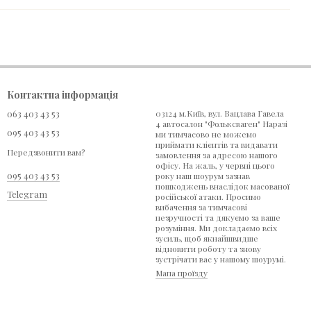
Контактна інформація
063 403 43 53
03124 м.Київ, вул. Вацлава Гавела
4 автосалон "Фольксваген" Наразі
095 403 43 53
ми тимчасово не можемо
приймати клієнтів та видавати
Передзвонити вам?
замовлення за адресою нашого
офісу. На жаль, у червні цього
095 403 43 53
року наш шоурум зазнав
пошкоджень внаслідок масованої
Telegram
російської атаки. Просимо
вибачення за тимчасові
незручності та дякуємо за ваше
розуміння. Ми докладаємо всіх
зусиль, щоб якнайшвидше
відновити роботу та знову
зустрічати вас у нашому шоурумі.
Мапа проїзду