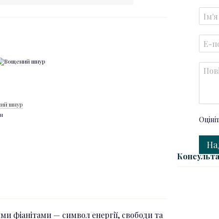
ий шнур
н
Оціні
На
Консульта
ми фіанітами — символ енергії, свободи та