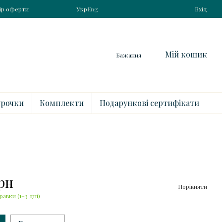
ір оферти
Укр
Eng
Вхід
Мій кошик
Бажання
рочки
Комплекти
Подарункові сертифікати
грн
Порівняти
равки (1–3 дні)