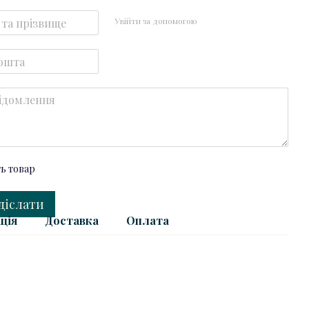
Увійти за допомогою
ть товар
діслати
ція
Доставка
Оплата