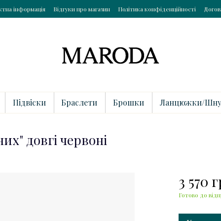
ктна інформація
Відгуки про магазин
Політика конфіденційності
Догов
Підвіски
Браслети
Брошки
Ланцюжки/Шну
их" довгі червоні
3 570 
Готово до відп