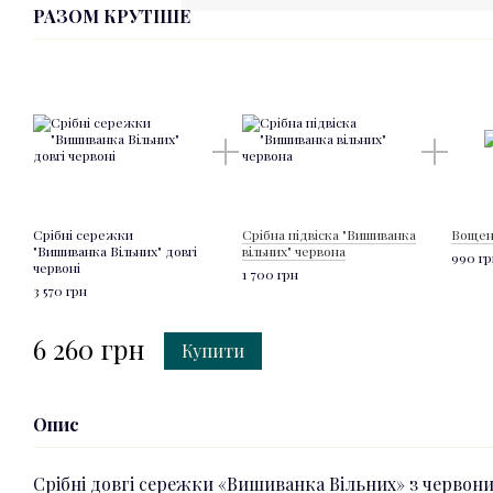
РАЗОМ КРУТІШЕ
Срібні сережки
Срібна підвіска "Вишиванка
Вощен
"Вишиванка Вільних" довгі
вільних" червона
990 гр
червоні
1 700 грн
3 570 грн
6 260 грн
Купити
Опис
Срібні довгі сережки «Вишиванка Вільних» з червони