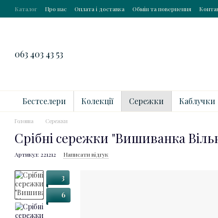
Перейти до основного контенту
Каталог
Про нас
Оплата і доставка
Обмін та повернення
Конта
063 403 43 53
Бестселери
Колекції
Сережки
Каблучки
Головна
Сережки
Срібні сережки "Вишиванка Вільн
Артикул: 221212
Написати відгук
3
6