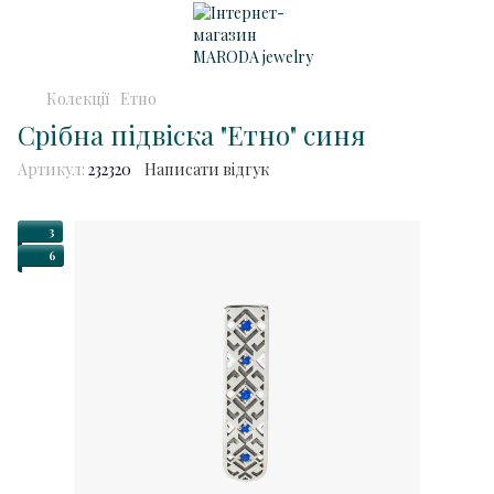
Колекції
Етно
Срібна підвіска "Етно" синя
Артикул:
232320
Написати відгук
3
6