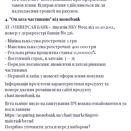
замовлення. Відправлення здійснюється після
надходження грошей на рахунок.
4. "Оплата частинами" від monobank
АТ «УНІВЕРСАЛ БАНК» ліцензія НБУ No92 від 10.10.2011,
номер у держреєстрі банків No 226.
- Мінімальна сума розстрочки: 1 грн
- Максимальна сума розстрочки: 400 000 грн
- Реальна річна процентна ставка: 0,000001%
- Доступний строк, платежів: 3 — 25
- Порядок погашення: щомісячні платежі рівними
частинами
- Перший платіж у момент оформлення покупки
Інформація про істотні характеристики продукту та
попередження розміщені на сайті продукту
chast.monobank.ua
Детальніше щодо налаштування ПЧ можна ознайомитися за
посиланням:
https://acquiring.monobank.ua/chast/marketingovi-
materiali/brend
Потрібно уточнити деталі перед вибором?