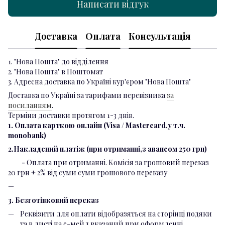
Написати відгук
Доставка
Оплата
Консультація
1. "Нова Пошта" до відділення
2. "Нова Пошта" в Поштомат
3. Адресна доставка по Україні кур'єром "Нова Пошта"
Доставка по Україні за тарифами перевізника
за
посиланням
.
Терміни доставки протягом 1-3 днів.
1. Оплата карткою онлайн (Visa / Mastercard,у т.ч.
monobank)
2.Накладений платіж (при отриманні,з авансом 250 грн)
-
Оплата при отриманні. Комісія за грошовий переказ
20 грн + 2% від суми суми грошового переказу
3. Безготівковий переказ
Реквізити для оплати відобразяться на сторінці подяки
та в листі на е-мейл вказаний при оформленні