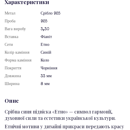
Характеристики
Метал
Срібло 925
Проба
925
Вага виробу
3,30
Вставка
Фіаніт
Сети
Етно
Колір каміння
Синій
Форма каміння
Коло
Покриття
Чорніння
Довжина
33 мм
Ширина
8 мм
Опис
Срібна синя підвіска «Етно» — символ гармонії,
духовної сили та естетики української культури.
Етнічні мотиви у дизайні прикраси передають красу