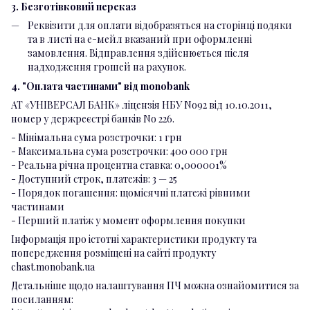
3. Безготівковий переказ
Реквізити для оплати відобразяться на сторінці подяки
та в листі на е-мейл вказаний при оформленні
замовлення. Відправлення здійснюється після
надходження грошей на рахунок.
4. "Оплата частинами" від monobank
АТ «УНІВЕРСАЛ БАНК» ліцензія НБУ No92 від 10.10.2011,
номер у держреєстрі банків No 226.
- Мінімальна сума розстрочки: 1 грн
- Максимальна сума розстрочки: 400 000 грн
- Реальна річна процентна ставка: 0,000001%
- Доступний строк, платежів: 3 — 25
- Порядок погашення: щомісячні платежі рівними
частинами
- Перший платіж у момент оформлення покупки
Інформація про істотні характеристики продукту та
попередження розміщені на сайті продукту
chast.monobank.ua
Детальніше щодо налаштування ПЧ можна ознайомитися за
посиланням: