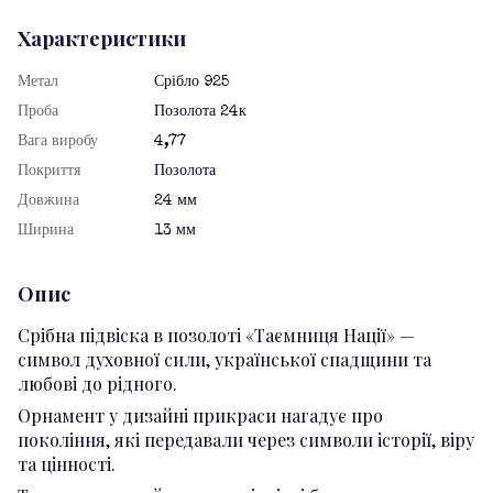
Характеристики
Метал
Срібло 925
Проба
Позолота 24к
Вага виробу
4,77
Покриття
Позолота
Довжина
24 мм
Ширина
13 мм
Опис
Срібна підвіска в позолоті «Таємниця Нації» —
символ духовної сили, української спадщини та
любові до рідного.
Орнамент у дизайні прикраси нагадує про
покоління, які передавали через символи історії, віру
та цінності.