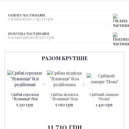
ОПЛАТА ЧАСТИНАМИ
3 платежі по 1 743.33 грн
ПОКУПКА ЧАСТИНАМИ
6 платежів по 871.67 грн
РАЗОМ КРУТІШЕ
Срібні сережки
Срібна підвіска
Срібний ланцюг
С
"Лунниця" білі
"Лунниця" біла
"Нона"
5 230 грн
5 050 грн
1 430 грн
11 710 грн