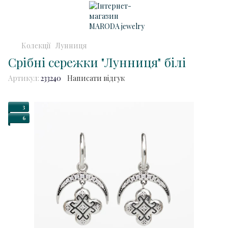
Колекції
Лунниця
Срібні сережки "Лунниця" білі
Артикул:
233240
Написати відгук
3
6