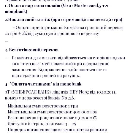
1. Оплата карткою онлайн (Visa / Mastercard,у т.ч.
monobank)
2.Накладений платіж (при отриманні,з авансом 250 грн)
-
Оплата при отриманні. Комісія за грошовий переказ
20 грн + 2% від суми суми грошового переказу
3. Безготівковий переказ
Реквізити для оплати відобразяться на сторінці подяки
та в листі на е-мейл вказаний при оформленні
замовлення. Відправлення здійснюється після
надходження грошей на рахунок.
4. "Оплата частинами" від monobank
АТ «УНІВЕРСАЛ БАНК» ліцензія НБУ No92 від 10.10.2011,
номер у держреєстрі банків No 226.
- Мінімальна сума розстрочки: 1 грн
- Максимальна сума розстрочки: 400 000 грн
- Реальна річна процентна ставка: 0,000001%
- Доступний строк, платежів: 3 — 25
- Порядок погашення: щомісячні платежі рівними