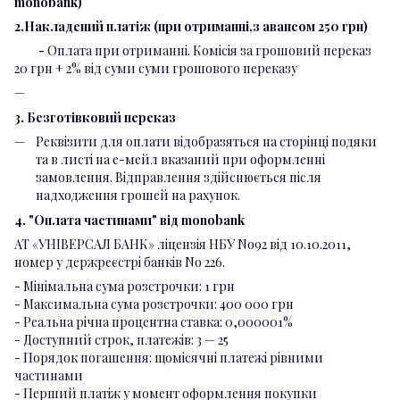
monobank)
2.Накладений платіж (при отриманні,з авансом 250 грн)
-
Оплата при отриманні. Комісія за грошовий переказ
20 грн + 2% від суми суми грошового переказу
3. Безготівковий переказ
Реквізити для оплати відобразяться на сторінці подяки
та в листі на е-мейл вказаний при оформленні
замовлення. Відправлення здійснюється після
надходження грошей на рахунок.
4. "Оплата частинами" від monobank
АТ «УНІВЕРСАЛ БАНК» ліцензія НБУ No92 від 10.10.2011,
номер у держреєстрі банків No 226.
- Мінімальна сума розстрочки: 1 грн
- Максимальна сума розстрочки: 400 000 грн
- Реальна річна процентна ставка: 0,000001%
- Доступний строк, платежів: 3 — 25
- Порядок погашення: щомісячні платежі рівними
частинами
- Перший платіж у момент оформлення покупки