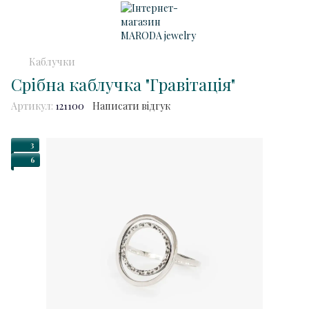
Каблучки
Срібна каблучка "Гравітація"
Артикул:
121100
Написати відгук
3
6