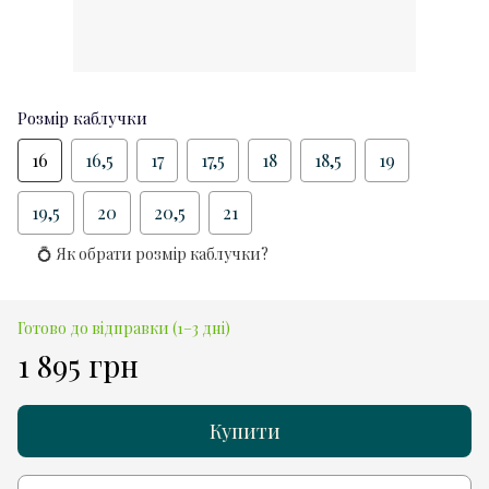
Розмір каблучки
16
16,5
17
17,5
18
18,5
19
19,5
20
20,5
21
💍 Як обрати розмір каблучки?
Готово до відправки (1–3 дні)
1 895 грн
Купити