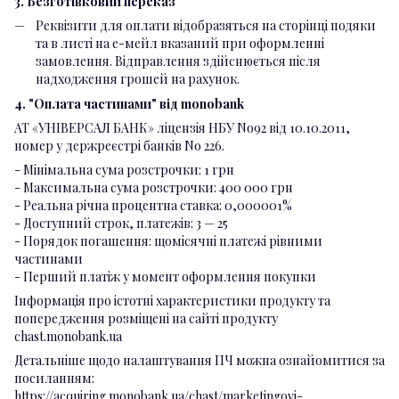
3. Безготівковий переказ
Реквізити для оплати відобразяться на сторінці подяки
та в листі на е-мейл вказаний при оформленні
замовлення. Відправлення здійснюється після
надходження грошей на рахунок.
4. "Оплата частинами" від monobank
АТ «УНІВЕРСАЛ БАНК» ліцензія НБУ No92 від 10.10.2011,
номер у держреєстрі банків No 226.
- Мінімальна сума розстрочки: 1 грн
- Максимальна сума розстрочки: 400 000 грн
- Реальна річна процентна ставка: 0,000001%
- Доступний строк, платежів: 3 — 25
- Порядок погашення: щомісячні платежі рівними
частинами
- Перший платіж у момент оформлення покупки
Інформація про істотні характеристики продукту та
попередження розміщені на сайті продукту
chast.monobank.ua
Детальніше щодо налаштування ПЧ можна ознайомитися за
посиланням:
https://acquiring.monobank.ua/chast/marketingovi-