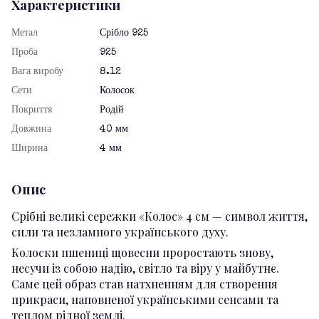
Характеристики
Метал
Срібло 925
Проба
925
Вага виробу
8.12
Сети
Колосок
Покриття
Родій
Довжина
40 мм
Ширина
4 мм
Опис
Срібні великі сережки «Колос» 4 см — символ життя,
сили та незламного українського духу.
Колоски пшениці щовесни проростають знову,
несучи із собою надію, світло та віру у майбутнє.
Саме цей образ став натхненням для створення
прикраси, наповненої українськими сенсами та
теплом рідної землі.