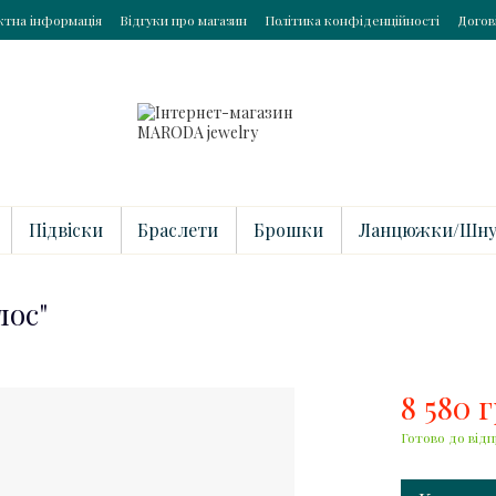
ктна інформація
Відгуки про магазин
Політика конфіденційності
Догов
Підвіски
Браслети
Брошки
Ланцюжки/Шну
лос"
8 580 
Готово до відп