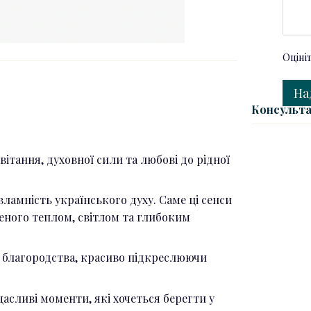
Оціні
На
Консульта
ітання, духовної сили та любові до рідної
амність українського духу. Саме ці сенси
еного теплом, світлом та глибоким
а благородства, красиво підкреслюючи
щасливі моменти, які хочеться берегти у