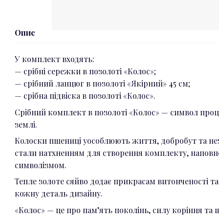
Опис
У комплект входять:
— срібні сережки в позолоті «Колос»;
— срібний ланцюг в позолоті «Якірний» 45 см;
— срібна підвіска в позолоті «Колос».
Срібний комплект в позолоті «Колос» — символ процв
землі.
Колоски пшениці уособлюють життя, добробут та незл
стали натхненням для створення комплекту, наповн
символізмом.
Тепле золоте сяйво додає прикрасам витонченості т
кожну деталь дизайну.
«Колос» — це про пам’ять поколінь, силу коріння та 