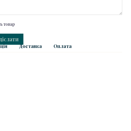
ть товар
діслати
ція
Доставка
Оплата