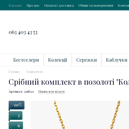
Перейти до основного контенту
Каталог
Про нас
Оплата і доставка
Обмін та повернення
Конта
063 403 43 53
Бестселери
Колекції
Сережки
Каблучки
Головна
Комплекти
Срібний комплект в позолоті "Ко
Артикул: 211820
Написати відгук
−10%
3
6