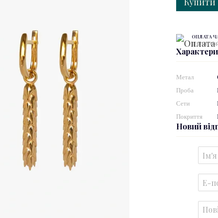
Купити
ОПЛАТА 
3 платеж
Характер
Метал
Проба
Сети
Покриття
Новий від