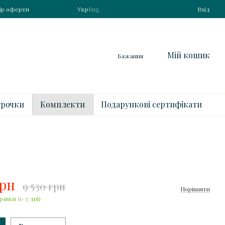
ір оферти
Укр
Eng
Вхід
Мій кошик
Бажання
рочки
Комплекти
Подарункові сертифікати
грн
9 530 грн
Порівняти
равки (1–3 дні)