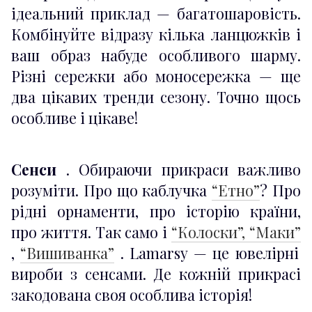
ідеальний приклад — багатошаровість.
Комбінуйте відразу кілька ланцюжків і
ваш образ набуде особливого шарму.
Різні сережки або моносережка — ще
два цікавих тренди сезону. Точно щось
особливе і цікаве!
Сенси
. Обираючи прикраси важливо
розуміти. Про що каблучка
“Етно”
? Про
рідні орнаменти, про історію країни,
про життя. Так само і
“Колоски”,
“Маки”
,
“Вишиванка”
. Lamarsy — це ювелірні
вироби з сенсами. Де кожній прикрасі
закодована своя особлива історія!