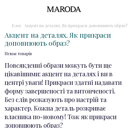
Блог
Акцент на деталях. Як прикраси доповнюють образ?
Акцент на деталях. Як прикраси
доповнюють образ?
Немає товарів
Повсякденні образи можуть бути ще
цікавішими: акцент на деталях і ви в
центрі уваги! Прикраси здатні надавати
форму завершеності та витонченості.
Без слів розказують про настрій та
характер. Кожна деталь розкриває
власника по-новому! Тож як прикраси
доповнюють образ?