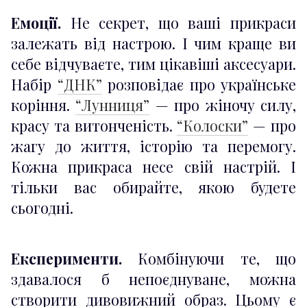
Емоції.
Не секрет, що ваші прикраси
залежать від настрою. І чим краще ви
себе відчуваєте, тим цікавіші аксесуари.
Набір
“ДНК”
розповідає про українське
коріння.
“Лунниця”
— про жіночу силу,
красу та витонченість.
“Колоски”
— про
жагу до життя, історію та перемогу.
Кожна прикраса несе свій настрій. І
тільки вас обирайте, якою будете
сьогодні.
Експерименти.
Комбінуючи те, що
здавалося б непоєднуване, можна
створити дивовижний образ. Цьому є