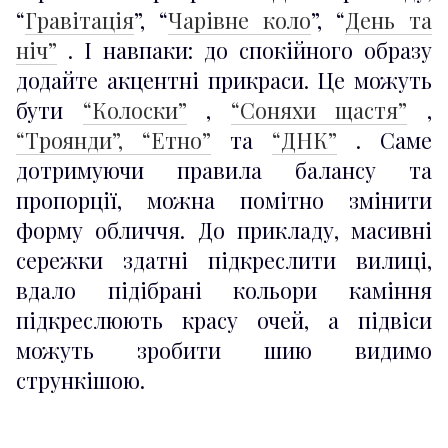
“
Гравітація
”, “
Чарівне коло
”, “
День та
ніч”
. І навпаки: до спокійного образу
додайте акцентні прикраси. Це можуть
бути
“Колоски”
,
“Соняхи щастя”
,
“Троянди”,
“Етно”
та
“ДНК”
. Саме
дотримуючи правила балансу та
пропорції, можна помітно змінити
форму обличчя. До прикладу, масивні
сережки здатні підкреслити вилиці,
вдало підібрані кольори каміння
підкреслюють красу очей, а підвіси
можуть зробити шию видимо
стрункішою.