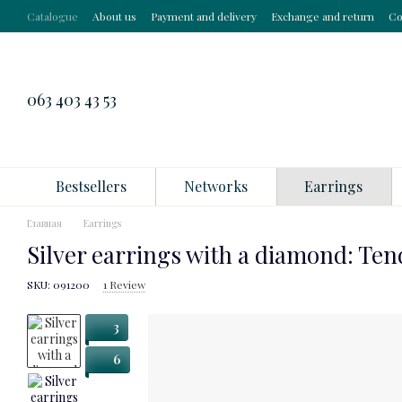
Skip to main content
Catalogue
About us
Payment and delivery
Exchange and return
Co
063 403 43 53
Bestsellers
Networks
Earrings
Главная
Earrings
Silver earrings with a diamond: Te
SKU: 091200
1 Review
3
6