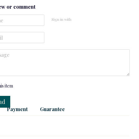
iew or comment
Sign in with
his item
nd
Payment
Guarantee