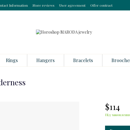
ntact Information
Store reviews
User agreement
Offer contract
Rings
Hangers
Bracelets
Brooche
nderness
$114
Під замовлення