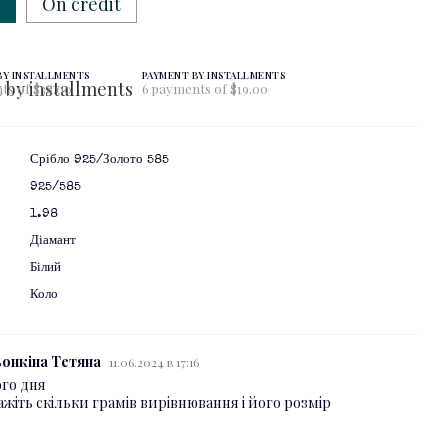
w
On credit
BY INSTALLMENTS
PAYMENT BY INSTALLMENTS
ts of $38.00
6 payments of $19.00
Срібло 925/Золото 585
925/585
1.98
Діамант
Білий
я
Коло
онкіна Тетяна
11.06.2024 в 17:16
го дня
ажіть скільки грамів вирівнювання і його розмір