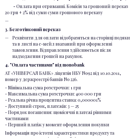
-
Оплата при отриманні. Комісія за грошовий переказ
20 грн + 2% від суми суми грошового переказу
3. Безготівковий переказ
Реквізити для оплати відобразяться на сторінці подяки
та в листі на е-мейл вказаний при оформленні
замовлення. Відправлення здійснюється після
надходження грошей на рахунок.
4. "Оплата частинами" від monobank
АТ «УНІВЕРСАЛ БАНК» ліцензія НБУ No92 від 10.10.2011,
номер у держреєстрі банків No 226.
- Мінімальна сума розстрочки: 1 грн
- Максимальна сума розстрочки: 400 000 грн
- Реальна річна процентна ставка: 0,000001%
- Доступний строк, платежів: 3 — 25
- Порядок погашення: щомісячні платежі рівними
частинами
- Перший платіж у момент оформлення покупки
Інформація про істотні характеристики продукту та